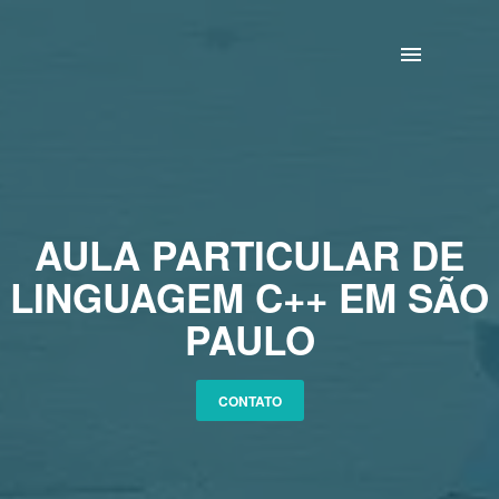
HOME
PACOTE OFFICE
CONTATO
AULA PARTICULAR DE
LINGUAGEM C++ EM SÃO
PAULO
CONTATO